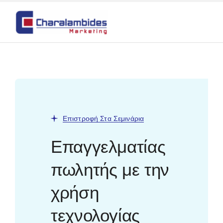
Skip
to
content
Επιστροφή Στα Σεμινάρια
Επαγγελματίας
πωλητής με την
χρήση
τεχνολογίας