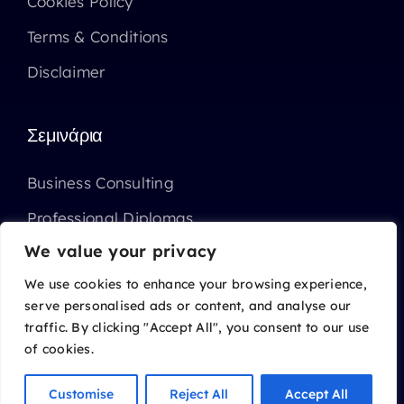
Cookies Policy
Terms & Conditions
Disclaimer
Σεμινάρια
Business Consulting
Professional Diplomas
We value your privacy
Επιχορηγημένα Σεμινάρια ΑΝΑΔ
We use cookies to enhance your browsing experience,
serve personalised ads or content, and analyse our
traffic. By clicking "Accept All", you consent to our use
of cookies.
© 2014 - 2026 • Charalambides Marketing Ltd
All Rights Reserved
Customise
Reject All
Accept All