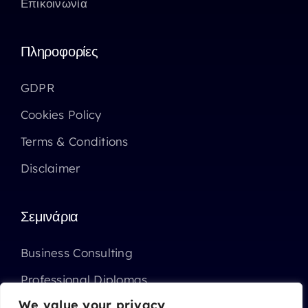
Επικοινωνία
Πληροφορίες
GDPR
Cookies Policy
Terms & Conditions
Disclaimer
Σεμινάρια
Business Consulting
Professional Diplomas
We value your privacy
Επιχορηγημένα Σεμινάρια ΑΝΑΔ