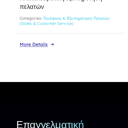
πελατών
Categories:
Πωλήσεις & Εξυπηρέτηση Πελατών
(Sales & Customer Service)
More Details
Επαγγελματική