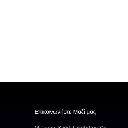
Επικοινωνήστε Μαζί μας
13 Ioanni Kliridi Lykabittos, CY