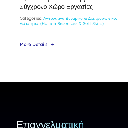
Σύγχρονο Χώρο Εργασίας
Categories:
Ανθρώπινο Δυναμικό & Διαπροσωπικές
Δεξιότητες (Human Resources & Soft Skills)
More Details
Επαγγελματική