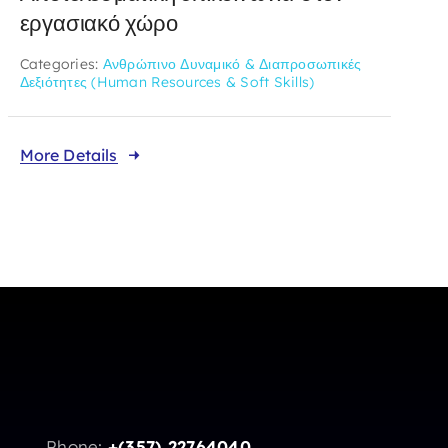
εργασιακό χώρο
Categories:
Ανθρώπινο Δυναμικό & Διαπροσωπικές
Δεξιότητες (Human Resources & Soft Skills)
More Details
Phone:
+(357) 22764040