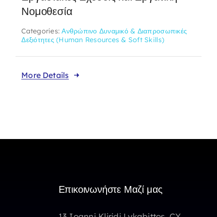
Νομοθεσία
Categories:
Ανθρώπινο Δυναμικό & Διαπροσωπικές
Δεξιότητες (Human Resources & Soft Skills)
More Details
Επικοινωνήστε Μαζί μας
13 Ioanni Kliridi Lykabittos, CY