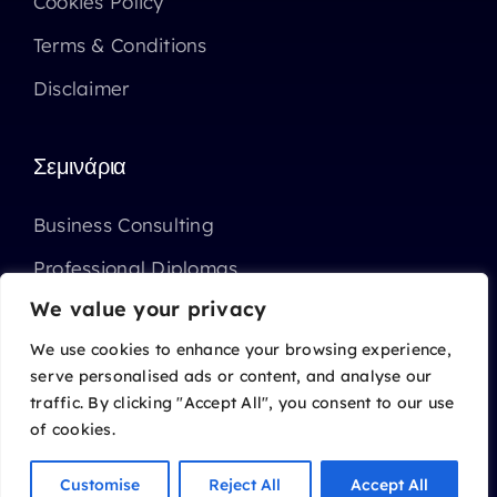
Cookies Policy
Terms & Conditions
Disclaimer
Σεμινάρια
Business Consulting
Professional Diplomas
We value your privacy
Επιχορηγημένα Σεμινάρια ΑΝΑΔ
We use cookies to enhance your browsing experience,
serve personalised ads or content, and analyse our
traffic. By clicking "Accept All", you consent to our use
of cookies.
© 2014 - 2026 • Charalambides Marketing Ltd
All Rights Reserved
Customise
Reject All
Accept All