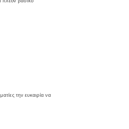
ί πλέον βασικό
ατίες την ευκαιρία να