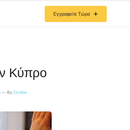
Εγγραφείτε Τώρα
ην Κύπρο
Α
—
By
Costas