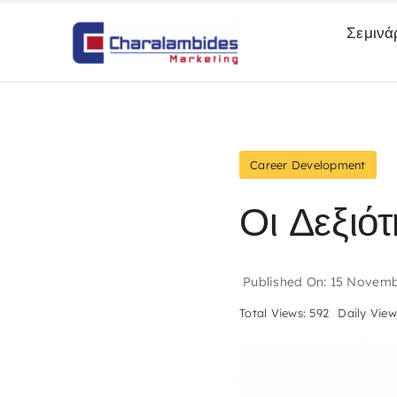
Skip
Σεμινά
to
content
Career Development
Οι Δεξιό
Published On: 15 Novemb
Total Views: 592
Daily View