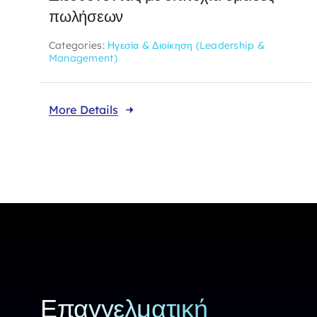
πωλήσεων
Categories:
Ηγεσία & Διοίκηση (Leadership &
Management)
More Details
Επαγγελματική