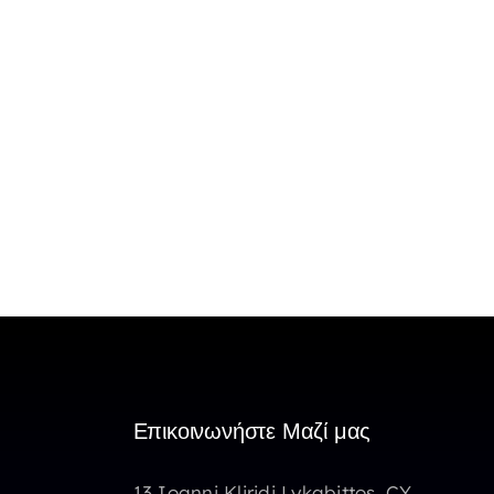
Επικοινωνήστε Μαζί μας
13 Ioanni Kliridi Lykabittos, CY