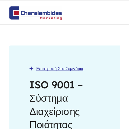
Skip
to
content
Επιστροφή Στα Σεμινάρια
ISO 9001 –
Σύστημα
Διαχείρισης
Ποιότητας